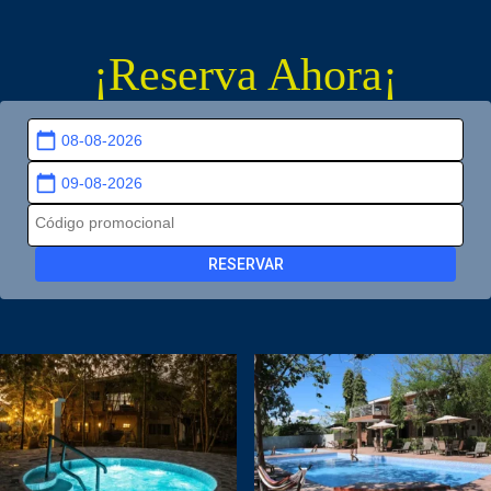
¡Reserva Ahora¡
calendar_today
calendar_today
RESERVAR