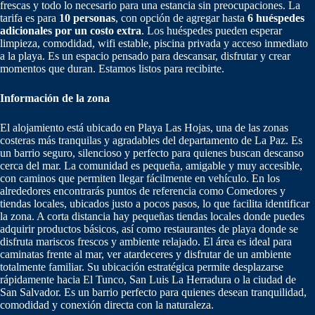
frescas y todo lo necesario para una estancia sin preocupaciones. La
tarifa es para
10 personas
, con opción de agregar hasta
6 huéspedes
adicionales por un costo extra
. Los huéspedes pueden esperar
limpieza, comodidad, wifi estable, piscina privada y acceso inmediato
a la playa. Es un espacio pensado para descansar, disfrutar y crear
momentos que duran. Estamos listos para recibirte.
Información de la zona
El alojamiento está ubicado en Playa Las Hojas, una de las zonas
costeras más tranquilas y agradables del departamento de La Paz. Es
un barrio seguro, silencioso y perfecto para quienes buscan descanso
cerca del mar. La comunidad es pequeña, amigable y muy accesible,
con caminos que permiten llegar fácilmente en vehículo. En los
alrededores encontrarás puntos de referencia como Comedores y
tiendas locales, ubicados justo a pocos pasos, lo que facilita identificar
la zona. A corta distancia hay pequeñas tiendas locales donde puedes
adquirir productos básicos, así como restaurantes de playa donde se
disfruta mariscos frescos y ambiente relajado. El área es ideal para
caminatas frente al mar, ver atardeceres y disfrutar de un ambiente
totalmente familiar. Su ubicación estratégica permite desplazarse
rápidamente hacia El Tunco, San Luis La Herradura o la ciudad de
San Salvador. Es un barrio perfecto para quienes desean tranquilidad,
comodidad y conexión directa con la naturaleza.