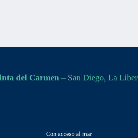
inta del Carmen –
San Diego, La Liber
Con acceso al mar