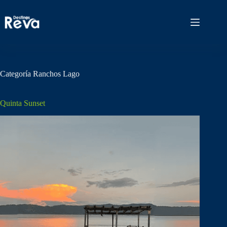
Saltar
al
contenido
Categoría
Ranchos Lago
Quinta Sunset