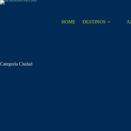
Saltar
al
contenido
HOME
DESTINOS
A
Categoría
Ciudad
Casa Colibrí